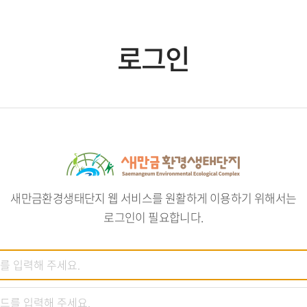
로그인
새만금환경생태단지 웹 서비스를 원활하게 이용하기 위해서는
로그인이 필요합니다.