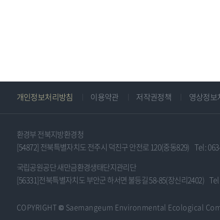
주
개인정보처리방침
이용약관
저작권정책
영상정보
소
및
저
환경부 전북지방환경청
작
[54872] 전북특별자치도 전주시 덕진구 안전로 120(중동829)
Tel : 06
권
국립공원공단 새만금환경생태단지관리단
[56331]전북특별자치도 부안군 하서면 불등길 58-85(장신리2402)
Tel
COPYRIGHT © Saemangeum Environmental Ecological Com