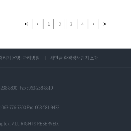
처
이
다
끝
1
2
3
4
음
전
음
처리기 운영·관리방침
새만금 환경생태단지 소개
3-238-8800
Fax : 063-238-8819
 : 063-776-7300
Fax : 063-581-9432
plex. ALL RIGHTS RESERVED.