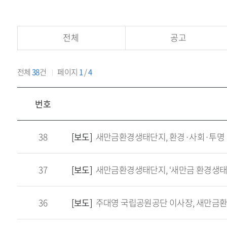
본
문
하
문
서
신
내
것
전체
공고
용
을
환
전체
38
건
페이지
1
/
4
영
합
목
번호
니
록
다.
구
분
38
[보도]
새만금환경생태단지, 환경·사회·투명 
37
[보도]
새만금환경생태단지, ‘새만금 환경생태 
36
[보도]
주대영 국립공원공단 이사장, 새만금