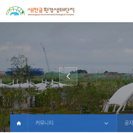
새
상
모
문
만
단
바
서
금
주
일
위
환
메
메
치
경
뉴
뉴
생
태
단
지
홈
페
이
지
에
방
커뮤니티
공
문