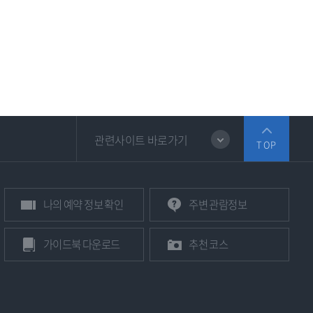
있
파
음
일
있
음
관련사이트 바로가기
TOP
나의
예약 정보
확인
주변
관람정보
가이드북
다운로드
추천 코스