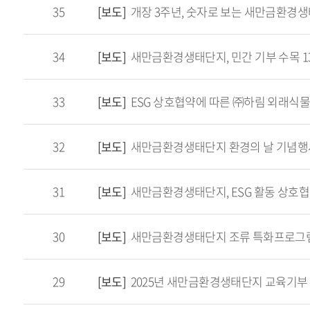
35
[보도]
개장 3주년, 숫자로 보는 새만금환경
34
[보도]
새만금환경생태단지, 민간 기부 수목 1
33
[보도]
ESG 상호협약에 따른 ㈜하림 외래식물
32
[보도]
새만금환경생태단지 환경의 날 기념행
31
[보도]
새만금환경생태단지, ESG 활동 상호
30
[보도]
새만금환경생태단지 조류 특화프로그램
29
[보도]
2025년 새만금환경생태단지 교육기부