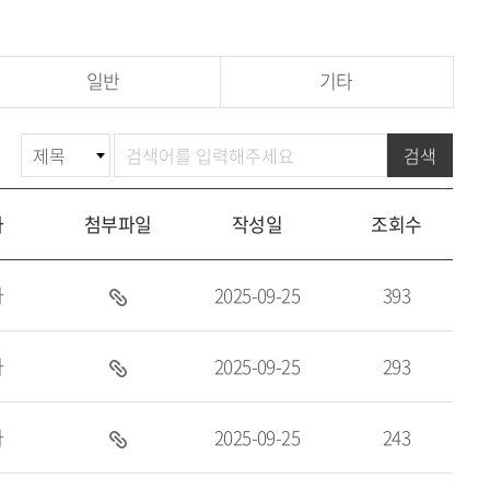
일반
기타
게
검
검색
시
색
물
자
첨부파일
작성일
조회수
검
색
자
2025-09-25
393
첨
부
파
자
2025-09-25
293
첨
일
부
있
파
자
2025-09-25
243
첨
음
일
부