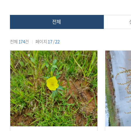
본
문
하
문
서
신
내
것
전체
용
을
환
전체
174
건
페이지
17
/
22
영
합
니
다.