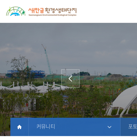
새
상
모
문
만
단
바
서
금
주
일
위
환
메
메
치
경
뉴
뉴
생
태
단
지
홈
페
이
지
에
방
커뮤니티
포
문