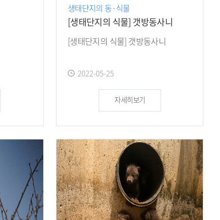
생태단지의 동·식물
[생태단지의 식물] 갯방동사니
[생태단지의 식물] 갯방동사니
작
2022-05-25
성
일
자세히보기
: