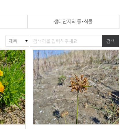
생태단지의 동·식물
게
검
검색
시
색
물
검
색