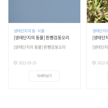
생태단지의 동·식물
생태단지의
[생태단지의 동물] 흰뺨검둥오리
[생태단
[생태단지의 동물] 흰뺨검둥오리
[생태단지
작
작
2022-05-25
2022-0
성
성
일
일
자세히보기
:
: