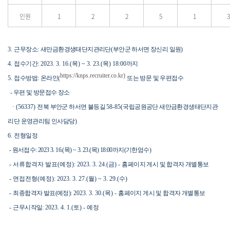
인원
1
2
2
5
1
3
3.
근무장소
:
새만금환경생태단지관리단
(
부안군 하서면 장신리 일원
)
4.
접수기간
: 2023. 3. 16
.(목
) ~ 3. 23
.(목
) 18:00
까지
https://knps.recruiter.co.kr)
5.
접수방법
:
온라인
(
또는 방문 및 우편접수
- 우편 및 방문접수 장소
· (56337)
전북 부안군 하서면 불등길
58-85(
국립공원공단 새만금환경생태단지관
리단 운영관리팀 인사담당
)
6.
전형일정
- 원서접수: 2023 3. 16.(목) ~ 3. 23.
(목) 18:00까지(기한엄수)
- 서류합격자 발표(예정)
: 2023. 3. 24.(금
) -
홈페이지 게시 및 합격자 개별통보
- 면접전형(예정)
: 2023. 3. 27
.(월
) ~ 3. 29.(수)
-
최종합격자 발표(예정)
: 2023. 3. 30
.(목
) -
홈페이지 게시 및 합격자 개별통보
-
근무시작일
: 2023. 4. 1
.(토
) -
예정