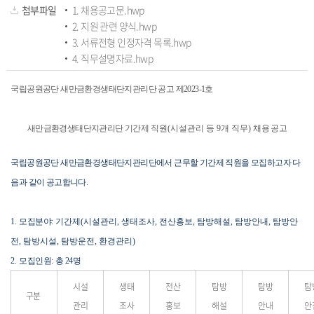
하
첨부파일
1. 채용공고문.hwp
2. 지원 관련 양식.hwp
신
3. 서류전형 인정자격 목록.hwp
것
4. 직무설명자료.hwp
을
환
국립공원공단 새만금환경생태단지관리단 공고 제2023-1
호
영
합
새만금환경생태단지관리단 기간제
직원(시설관리 등 9개 직무)
채용 공고
니
다.
국립공원공단 새만금환경생태단지관리단에서 근무할 기간제 직원을
모집하고자 다
음과 같이 공고합니다
.
1.
모집분야
: 기간제(시설관리, 생태조사, 전산홍보, 탐방해설, 탐방안내, 탐방안
전, 탐방시설, 탐방운전, 환경관리)
2.
모집인원
:
총
24
명
시설
생태
전산
탐방
탐방
탐
구분
관리
조사
홍보
해설
안내
안