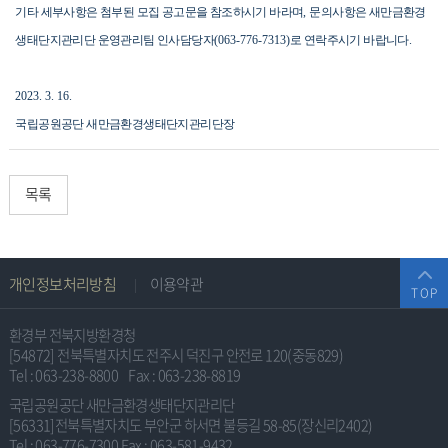
기타 세부사항은 첨부된 모집 공고문을 참조하시기 바라며
,
문의사항은 새만금환경
생태단지관리단 운영관리팀 인사담당자
(063-776-7313)
로 연락주시기 바랍니다
.
2023. 3. 16
.
국립공원공단 새만금환경생태단지관리단장
목록
주
개인정보처리방침
이용약관
TOP
소
및
환경부 전북지방환경청
저
[54872] 전북특별자치도 전주시 덕진구 안전로 120(중동829)
Tel : 063-238-8800
Fax : 063-238-8819
작
국립공원공단 새만금환경생태단지관리단
권
[56331]전북특별자치도 부안군 하서면 불등길 58-85(장신리2402)
Tel : 063-776-7300
Fax : 063-581-9432