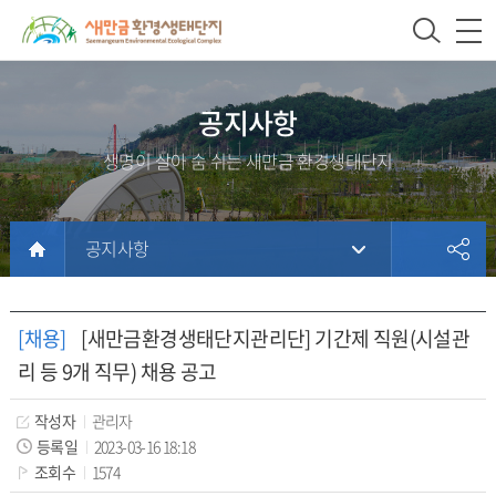
새
상
모
문
만
단
바
서
금
주
일
위
환
메
메
치
공지사항
경
뉴
뉴
생명이 살아 숨 쉬는 새만금 환경생태단지
생
태
단
공지사항
지
본
문
홈
문
서
페
[채용]
[새만금환경생태단지관리단] 기간제 직원(시설관
내
이
리 등 9개 직무) 채용 공고
용
지
에
작성자
관리자
방
등록일
2023-03-16 18:18
조회수
1574
문