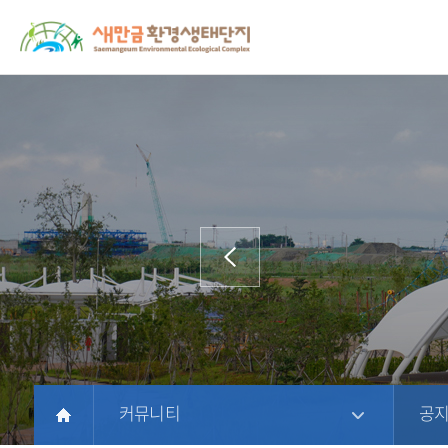
새
상
모
문
만
단
바
서
금
주
일
위
환
메
메
치
경
뉴
뉴
생
태
단
지
홈
페
이
지
에
방
커뮤니티
공
문