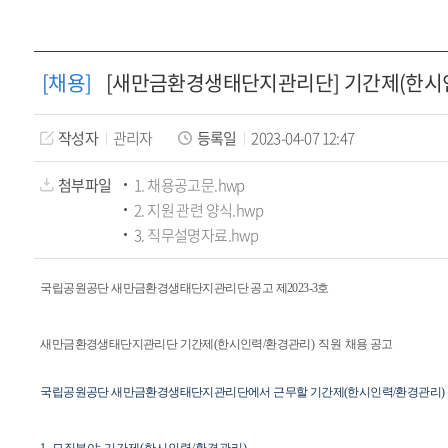
본
문
하
문
서
신
내
것
[채용]
[새만금환경생태단지관리단] 기간제(한시인
용
을
환
작성자
관리자
등록일
2023-04-07 12:47
영
합
첨부파일
1. 채용공고문.hwp
니
2. 지원 관련 양식.hwp
3. 직무설명자료.hwp
다.
국립공원공단 새만금환경생태단지관리단 공고 제2023-3호
새만금환경생태단지관리단 기간제(한시인력/환경관리
) 직원
채용 공고
국립공원공단 새만금환경생태단지관리단에서 근무할 기간제(한시인력/환경관리)