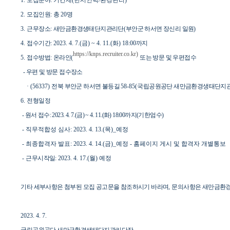
1.
모집분야
: 기간제(한시인력/환경관리
)
2.
모집인원
:
총
20
명
3.
근무장소
:
새만금환경생태단지관리단
(
부안군 하서면 장신리 일원
)
4.
접수기간
: 2023. 4. 7.(금
) ~ 4. 11.(화
) 18:00
까지
https://knps.recruiter.co.kr)
5.
접수방법
:
온라인
(
또는 방문 및 우편접수
- 우편 및 방문 접수장소
· (56337)
전북 부안군 하서면 불등길
58-85(
국립공원공단 새만금환경생태단지관
6.
전형일정
- 원서 접수: 2023. 4. 7.(금) ~ 4. 11.(화) 18:00까지(기한엄수)
- 직무적합성 심사: 2023. 4. 13.(목)_예정
-
최종합격자 발표
: 2023. 4. 14.(금
)_예정 -
홈페이지 게시 및 합격자 개별통보
-
근무시작일
: 2023. 4. 17.(월
)
예정
기타 세부사항은 첨부된 모집 공고문을 참조하시기 바라며
,
문의사항은 새만금환
2023. 4. 7.