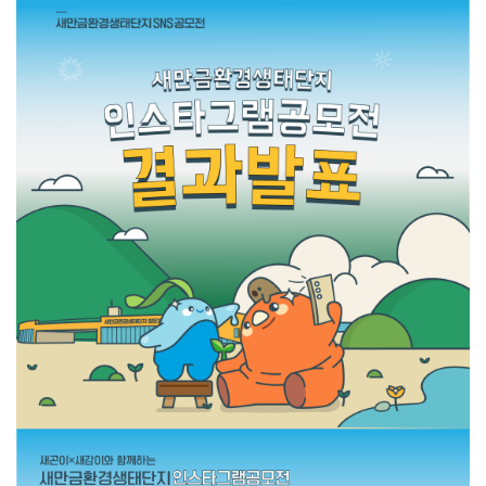
하
신
것
을
환
영
합
니
다.