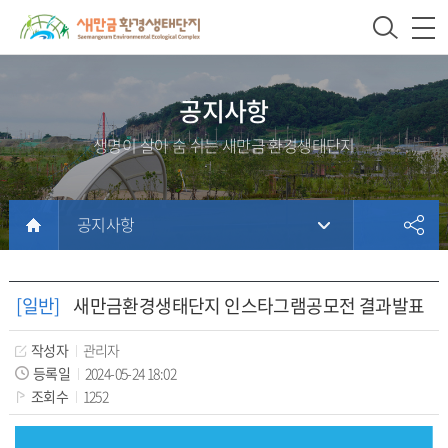
새
상
모
문
만
단
바
서
금
주
일
위
환
메
메
치
공지사항
경
뉴
뉴
생명이 살아 숨 쉬는 새만금 환경생태단지
생
태
단
공지사항
지
본
문
홈
문
서
페
[일반]
새만금환경생태단지 인스타그램공모전 결과발표
내
이
용
지
작성자
관리자
등록일
2024-05-24 18:02
에
조회수
1252
방
문