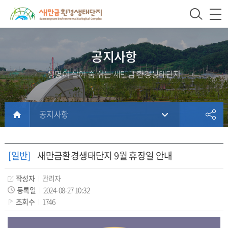
새
상
모
문
만
단
바
서
금
주
일
위
환
메
메
치
공지사항
경
뉴
뉴
생명이 살아 숨 쉬는 새만금 환경생태단지
생
태
단
공지사항
지
본
문
홈
문
서
페
[일반]
새만금환경생태단지 9월 휴장일 안내
내
이
용
지
작성자
관리자
등록일
2024-08-27 10:32
에
조회수
1746
방
문