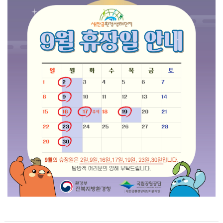
하
신
것
을
환
영
합
니
다.