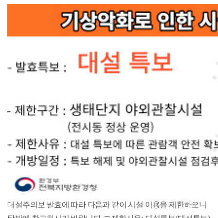
하
신
것
을
환
영
합
니
다.
대설주의보 발효에 따라 다음과 같이 시설 이용을 제한하오니