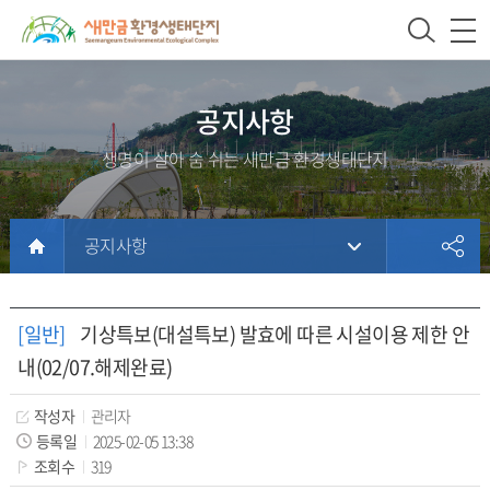
새
상
모
문
만
단
바
서
금
주
일
위
환
메
메
치
공지사항
경
뉴
뉴
생명이 살아 숨 쉬는 새만금 환경생태단지
생
태
단
공지사항
지
본
문
홈
문
서
페
[일반]
기상특보(대설특보) 발효에 따른 시설이용 제한 안
내
이
내(02/07.해제완료)
용
지
에
작성자
관리자
방
등록일
2025-02-05 13:38
조회수
319
문