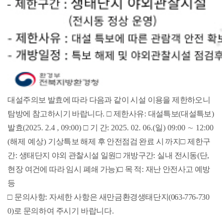
대설주의보 발효에 따라 다음과 같이 시설 이용을 제한하오니
탐방에 참고하시기 바랍니다
.
□
제한사유
:
대설특보
(
대설특
보
)
발효
(2025. 2.4 , 09:00)
□
기 간
: 2025. 02. 06.(
일
) 09:00
∼ 12:00
(해제 예상)
기상특보 해제 후 안전점검 완료 시 까지
□
제한구
간
:
생태단지 야외 관찰시설 일원
□
개방구간
:
실내 전시동
(
단
,
현장 여건에 따라 임시 폐쇄 가능
)
□
목 적
:
재난 안전사고 예방
등
□
문의사항
:
자세한 사항은 새만금환경생태단지
(063-776-730
0)
로 문의하여 주시기 바랍니다.