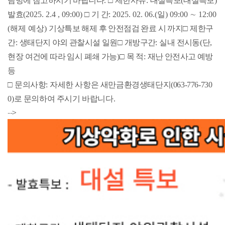
탐방에 참고하시기 바랍니다
.
□
제한사유
:
대설특보
(
대설특
보
)
발효
(2025. 2.4 , 09:00)
□
기 간
: 2025. 02. 06.(
일
) 09:00
∼ 12:00
(해제 예상)
기상특보 해제 후 안전점검 완료 시 까지
□
제한구
간
:
생태단지 야외 관찰시설 일원
□
개방구간
:
실내 전시동
(
단
,
현장 여건에 따라 임시 폐쇄 가능
)
□
목 적
:
재난 안전사고 예방
등
□
문의사항
:
자세한 사항은 새만금환경생태단지
(063-776-730
0)
로 문의하여 주시기 바랍니다.
-->