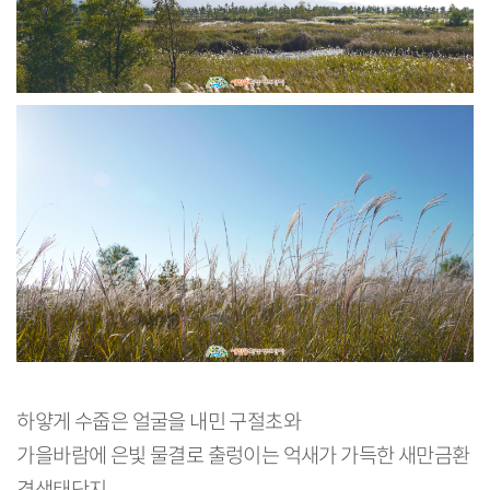
하얗게 수줍은 얼굴을 내민 구절초와
가을바람에 은빛 물결로 출렁이는 억새가 가득한 새만금환
경생태단지