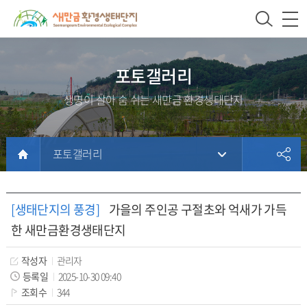
새
상
모
문
만
단
바
서
금
주
일
위
환
메
메
치
포토갤러리
경
뉴
뉴
생명이 살아 숨 쉬는 새만금 환경생태단지
생
태
단
포토갤러리
지
본
문
홈
문
서
페
[생태단지의 풍경]
가을의 주인공 구절초와 억새가 가득
내
이
한 새만금환경생태단지
용
지
에
작성자
관리자
방
등록일
2025-10-30 09:40
조회수
344
문