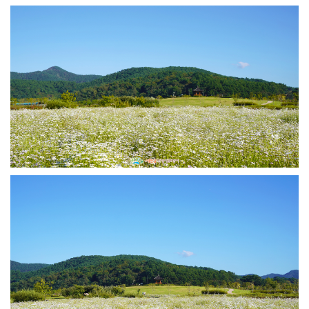
하
신
것
을
환
영
합
니
다.