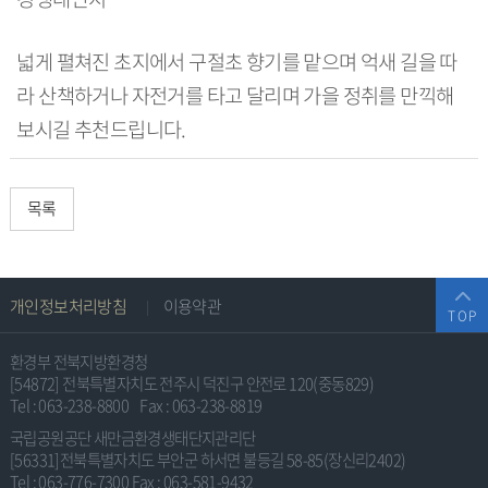
넓게 펼쳐진 초지에서 구절초 향기를 맡으며 억새 길을 따
라 산책하거나 자전거를 타고 달리며 가을 정취를 만끽해
보시길 추천드립니다.
목록
주
개인정보처리방침
이용약관
TOP
소
및
환경부 전북지방환경청
저
[54872] 전북특별자치도 전주시 덕진구 안전로 120(중동829)
Tel : 063-238-8800
Fax : 063-238-8819
작
국립공원공단 새만금환경생태단지관리단
권
[56331]전북특별자치도 부안군 하서면 불등길 58-85(장신리2402)
Tel : 063-776-7300
Fax : 063-581-9432