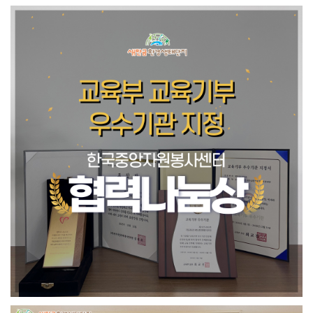
하
신
것
을
환
영
합
니
다.