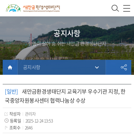
새
상
모
문
만
단
바
서
금
주
일
위
환
메
메
치
공지사항
경
뉴
뉴
생명이 살아 숨 쉬는 새만금 환경생태단지
생
태
단
공지사항
지
본
문
홈
문
서
페
[일반]
새만금환경생태단지 교육기부 우수기관 지정, 한
내
이
국중앙자원봉사센터 협력나눔상 수상
용
지
에
작성자
관리자
방
등록일
2025-12-24 13:53
조회수
2646
문