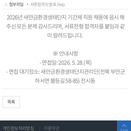
하
첨부파일
서류합격자 발표.hwp
신
2026년 새만금환경생태단지 기간제 직원 채용에 응시 해
것
주신 모든 분께 감사드리며, 서류전형 합격자를 붙임과 같
을
이 알려드립니다.
환
영
합
※ 안내사항
니
- 면접일: 2026. 5. 28.(목)
다.
- 면접 대기장소: 새만금환경생태단지관리단(전북 부안군
하서면 불등길 58-85) 전시동
목록
주
개인정보처리방침
이용약관
TOP