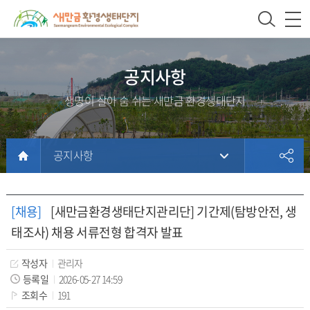
새
상
모
문
만
단
바
서
금
주
일
위
환
메
메
치
공지사항
경
뉴
뉴
생명이 살아 숨 쉬는 새만금 환경생태단지
생
태
단
공지사항
지
본
문
홈
문
서
페
[채용]
[새만금환경생태단지관리단] 기간제(탐방안전, 생
내
이
태조사) 채용 서류전형 합격자 발표
용
지
에
작성자
관리자
방
등록일
2026-05-27 14:59
조회수
191
문